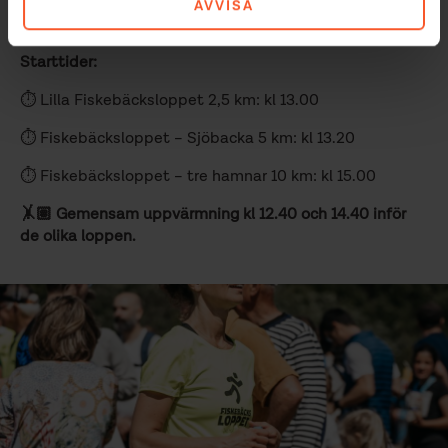
AVVISA
Starttider:
⏱ Lilla Fiskebäcksloppet 2,5 km: kl 13.00
⏱ Fiskebäcksloppet – Sjöbacka 5 km: kl 13.20
⏱ Fiskebäcksloppet – tre hamnar 10 km: kl 15.00
🤸🏽 Gemensam uppvärmning kl 12.40 och 14.40 inför
de olika loppen.