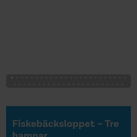
Fiskebäcksloppet – Tre
hamnar