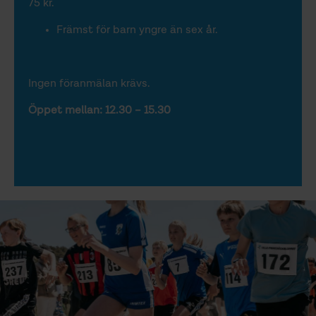
75 kr.
Främst för barn yngre än sex år.
Ingen föranmälan krävs.
Öppet mellan: 12.30 – 15.30