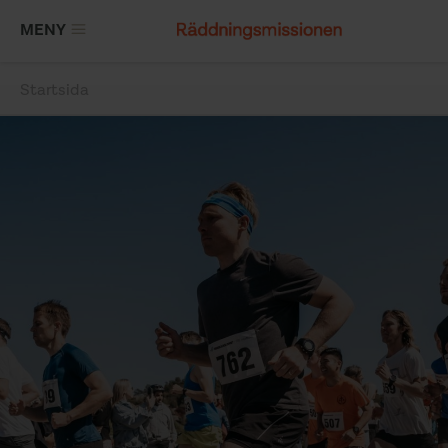
Hoppa
MENY
till
huvudinnehåll
Startsida
Länkstig