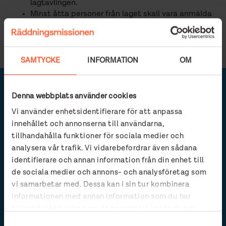
lagtävlingen.
Minst åtta personer från laget skall vara anmälda
till tävlingen för att vara med i lagtävlingen.
Frågor? Skicka ett mail till
admin@fiskebacksloppet.se
SAMTYCKE
INFORMATION
OM
Egen insamling
Denna webbplats använder cookies
Vi använder enhetsidentifierare för att anpassa
Vill du starta en egen insamling till
innehållet och annonserna till användarna,
Räddningsmissionens sociala arbete i samband med
tillhandahålla funktioner för sociala medier och
Fiskebäcksloppet? Här får du en egen insamlingssida,
analysera vår trafik. Vi vidarebefordrar även sådana
där dina vänner kan skänka gåvor och skriva peppande
identifierare och annan information från din enhet till
hälsningar.
de sociala medier och annons- och analysföretag som
vi samarbetar med. Dessa kan i sin tur kombinera
STARTA EGEN INSAMLING
informationen med annan information som du har
tillhandahållit eller som de har samlat in när du har
använt deras tjänster.
Samtyckesval