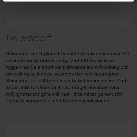
Beiersdorf
Beiersdorf är ett globalt hudvårdsföretag med över 150
internationella dotterbolag. Med 130 års historia i
ryggen har Beiersdorf varit drivande inom forskning och
utveckling av innovativa produkter och varumärken.
Beiersdorf vet att handlingar betyder mer än ord. Därför
är det inte förvånande att företaget använder sina
möjligheter att göra skillnad - inte minst genom sitt
trofasta samarbete med Räddningsmissionen.