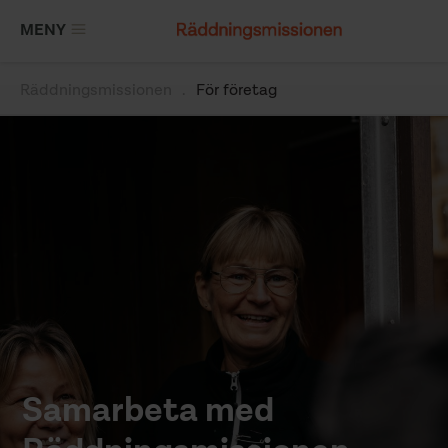
Hoppa
MENY
till
huvudinnehåll
Räddningsmissionen
För företag
Länkstig
Samarbeta med