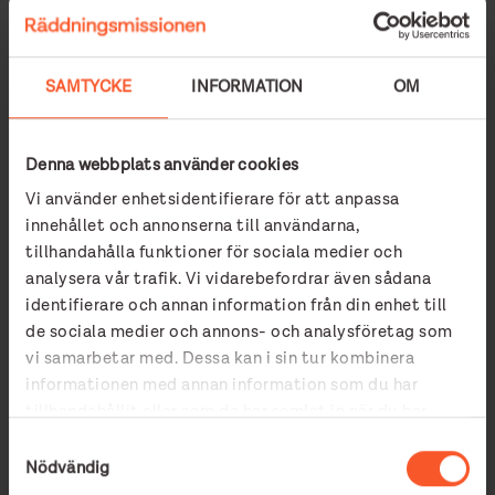
SAMTYCKE
INFORMATION
OM
Denna webbplats använder cookies
Vi använder enhetsidentifierare för att anpassa
innehållet och annonserna till användarna,
tillhandahålla funktioner för sociala medier och
analysera vår trafik. Vi vidarebefordrar även sådana
identifierare och annan information från din enhet till
de sociala medier och annons- och analysföretag som
vi samarbetar med. Dessa kan i sin tur kombinera
informationen med annan information som du har
tillhandahållit eller som de har samlat in när du har
Alexanderssons
använt deras tjänster.
Samtyckesval
Nödvändig
Alexanderssons är ett familjeföretag med hjärta för