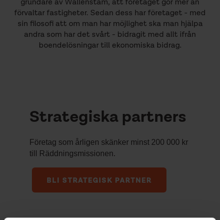
grundare av Wallenstam, att företaget gör mer än
förvaltar fastigheter. Sedan dess har företaget - med
sin filosofi att om man har möjlighet ska man hjälpa
andra som har det svårt - bidragit med allt ifrån
boendelösningar till ekonomiska bidrag.
Strategiska partners
Företag som årligen skänker minst 200 000 kr
till Räddningsmissionen.
BLI STRATEGISK PARTNER