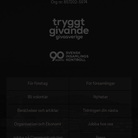
Org nr: 857202-5974
För företag
För församlingar
Sidomeny
Bli volontär
Nyheter
Berättelser och artiklar
Tidningen din nästa
Organisation och Ekonomi
Jobba hos oss
Jobba på Communityskolan
Press