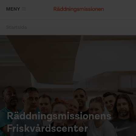
Hoppa
MENY
till
huvudinnehåll
Startsida
Länkstig
Räddningsmissionens
Friskvårdscenter