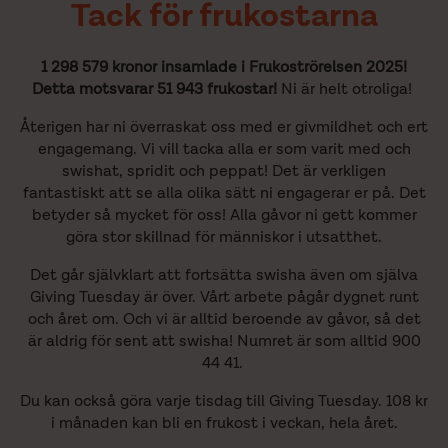
Tack för frukostarna
1 298 579 kronor insamlade i Frukoströrelsen 2025!
Detta motsvarar 51 943 frukostar!
Ni är helt otroliga! ​
Återigen har ni överraskat oss med er givmildhet och ert
engagemang. Vi vill tacka alla er som varit med och
swishat, spridit och peppat! Det är verkligen
fantastiskt att se alla olika sätt ni engagerar er på. Det
betyder så mycket för oss! Alla gåvor ni gett kommer
göra stor skillnad för människor i utsatthet.
Det går självklart att fortsätta swisha även om själva
Giving Tuesday är över. Vårt arbete pågår dygnet runt
och året om. Och vi är alltid beroende av gåvor, så det
är aldrig för sent att swisha! Numret är som alltid 900
44 41.​
Du kan också göra varje tisdag till Giving Tuesday. 108 kr
i månaden kan bli en frukost i veckan, hela året.