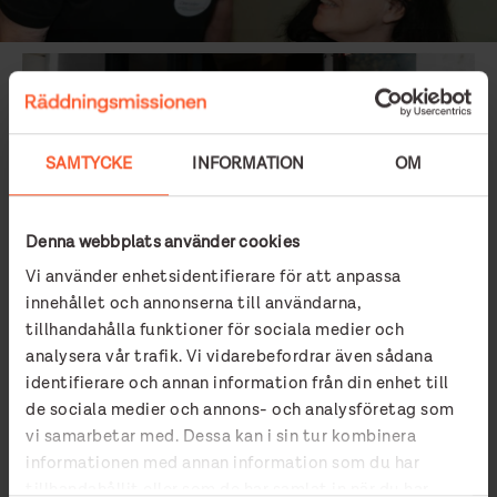
SAMTYCKE
INFORMATION
OM
Denna webbplats använder cookies
Vi använder enhetsidentifierare för att anpassa
innehållet och annonserna till användarna,
tillhandahålla funktioner för sociala medier och
analysera vår trafik. Vi vidarebefordrar även sådana
identifierare och annan information från din enhet till
Det svåra med vintern
de sociala medier och annons- och analysföretag som
vi samarbetar med. Dessa kan i sin tur kombinera
Medan kylan sprider sig över staden och göteborgarna
informationen med annan information som du har
förbereder sig inför julen, blir stämningen på
tillhandahållit eller som de har samlat in när du har