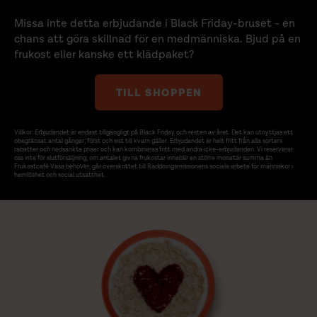
Missa inte detta erbjudande i Black Friday-bruset - en
chans att göra skillnad för en medmänniska. Bjud på en
frukost eller kanske ett klädpaket?
TILL SHOPPEN
Villkor: Erbjudandet är endast tillgängligt på Black Friday och resten av året. Det kan utnyttjas ett
obegränsat antal gånger; först och sist till kvarn gäller. Erbjudandet är helt fritt från alla sorters
rabatter och nedsänkta priser och kan kombineras fritt med andra icke-erbjudanden. Vi reserverar
oss inte för slutförsäljning; om antalet givna frukostar innebär en större monetär summa än
Frukostcafé Vasa behöver, går överskottet till Räddningsmissionens sociala arbete för människor i
hemlöshet och social utsatthet.