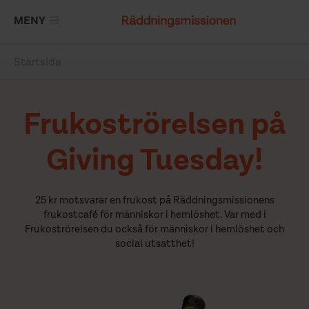
Hoppa
MENY
till
huvudinnehåll
Startsida
Länkstig
Frukoströrelsen på
Giving Tuesday!
25 kr motsvarar en frukost på Räddningsmissionens
frukostcafé för människor i hemlöshet. Var med i
Frukoströrelsen du också för människor i hemlöshet och
social utsatthet!