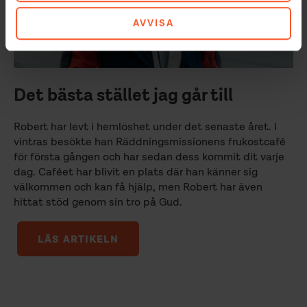
AVVISA
Det bästa stället jag går till
Robert har levt i hemlöshet under det senaste året. I
vintras besökte han Räddningsmissionens frukostcafé
för första gången och har sedan dess kommit dit varje
dag. Caféet har blivit en plats där han känner sig
välkommen och kan få hjälp, men Robert har även
hittat stöd genom sin tro på Gud.
LÄS ARTIKELN