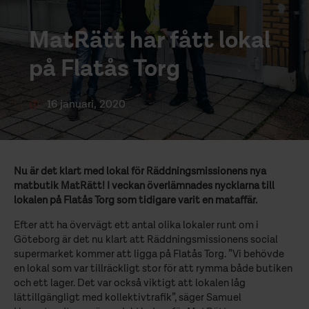
MatRätt har fått lokal
på Flatås Torg
16 januari, 2020
Nu är det klart med lokal för Räddningsmissionens nya
matbutik MatRätt! I veckan överlämnades nycklarna till
lokalen på Flatås Torg som tidigare varit en mataffär.
Efter att ha övervägt ett antal olika lokaler runt om i
Göteborg är det nu klart att Räddningsmissionens social
supermarket kommer att ligga på Flatås Torg. ”Vi behövde
en lokal som var tillräckligt stor för att rymma både butiken
och ett lager. Det var också viktigt att lokalen låg
lättillgängligt med kollektivtrafik”, säger Samuel