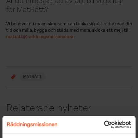
Är du intresserad av att bli volontär
för MatRätt?
Vi behöver nu människor som kan tänka sig att bidra med din
tid och måla, bygga och städa med mera, skicka ett mejl till
matratt@raddningsmissionen.se
MATRÄTT
Relaterade nyheter