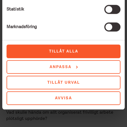
Statistik
Marknadsföring
TILLÅT ALLA
ANPASSA
Ledare: Till er som är
TILLÅT URVAL
hoppet om ett bättre
samhälle
AVVISA
Vad skulle hända om allt organiserat frivilligt arbete
plötsligt upphörde?