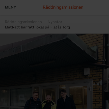
Hoppa
MENY
till
huvudinnehåll
Räddningsmissionen
Nyheter
Länkstig
MatRätt har fått lokal på Flatås Torg