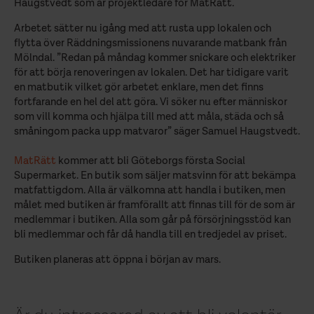
Haugstvedt som är projektledare för MatRätt.
Arbetet sätter nu igång med att rusta upp lokalen och
flytta över Räddningsmissionens nuvarande matbank från
Mölndal. ”Redan på måndag kommer snickare och elektriker
för att börja renoveringen av lokalen. Det har tidigare varit
en matbutik vilket gör arbetet enklare, men det finns
fortfarande en hel del att göra. Vi söker nu efter människor
som vill komma och hjälpa till med att måla, städa och så
småningom packa upp matvaror” säger Samuel Haugstvedt.
MatRätt
kommer att bli Göteborgs första Social
Supermarket. En butik som säljer matsvinn för att bekämpa
matfattigdom. Alla är välkomna att handla i butiken, men
målet med butiken är framförallt att finnas till för de som är
medlemmar i butiken. Alla som går på försörjningsstöd kan
bli medlemmar och får då handla till en tredjedel av priset.
Butiken planeras att öppna i början av mars.