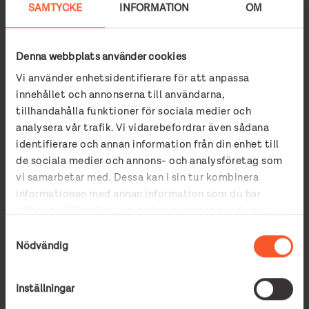
SAMTYCKE
INFORMATION
OM
Denna webbplats använder cookies
Vi använder enhetsidentifierare för att anpassa
innehållet och annonserna till användarna,
tillhandahålla funktioner för sociala medier och
analysera vår trafik. Vi vidarebefordrar även sådana
identifierare och annan information från din enhet till
MatRätt – en god affär för
de sociala medier och annons- och analysföretag som
vi samarbetar med. Dessa kan i sin tur kombinera
alla
informationen med annan information som du har
tillhandahållit eller som de har samlat in när du har
LÄS MER
använt deras tjänster.
Samtyckesval
Nödvändig
30 oktober, 2019
Inställningar