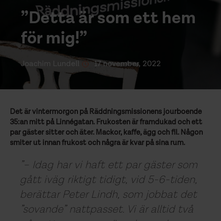
”Detta är som ett hem
för mig!”
Joachim Lundell
17 november, 2022
Det är vintermorgon på Räddningsmissionens jourboende
35:an mitt på Linnégatan. Frukosten är framdukad och ett
par gäster sitter och äter. Mackor, kaffe, ägg och fil. Någon
smiter ut innan frukost och några är kvar på sina rum.
– Idag har vi haft ett par gäster som
gått iväg riktigt tidigt, vid 5-6-tiden,
berättar Peter Lindh, som jobbat det
”sovande” nattpasset. Vi är alltid två