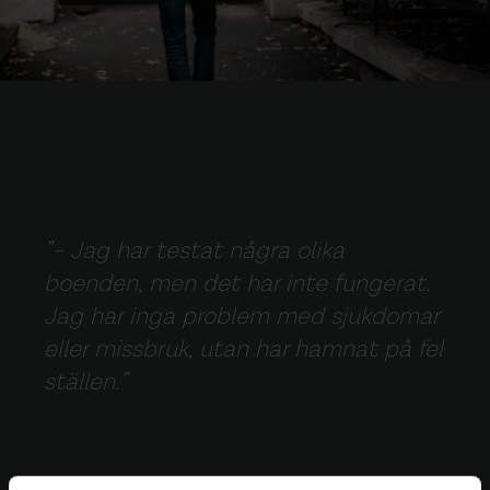
– Jag har testat några olika
boenden, men det har inte fungerat.
Jag har inga problem med sjukdomar
eller missbruk, utan har hamnat på fel
ställen.