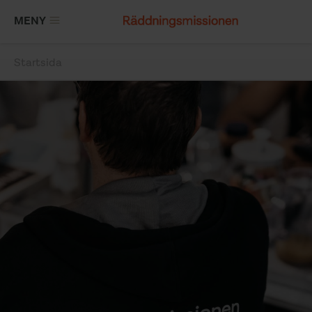
Hoppa
MENY
till
huvudinnehåll
Startsida
Länkstig