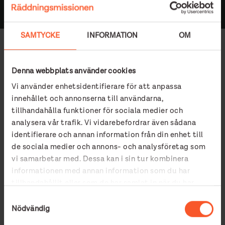
SAMTYCKE
INFORMATION
OM
– Jag har testat några olika
boenden, men det har inte fungerat,
Denna webbplats använder cookies
berättar Hamid. Jag har inga problem
Vi använder enhetsidentifierare för att anpassa
innehållet och annonserna till användarna,
med sjukdomar eller missbruk, utan
tillhandahålla funktioner för sociala medier och
har hamnat på fel ställen. Nu står jag
analysera vår trafik. Vi vidarebefordrar även sådana
i bostadskö, men många boenden har
identifierare och annan information från din enhet till
jag inte råd med.
de sociala medier och annons- och analysföretag som
vi samarbetar med. Dessa kan i sin tur kombinera
Efter frukosten ska Hamid gå till ett bibliotek, berättar han.
informationen med annan information som du har
tillhandahållit eller som de har samlat in när du har
– Det är ingen kurs idag, så det blir
använt deras tjänster.
Samtyckesval
nog lunch i Johanneskyrkan. Där är
Nödvändig
det också bra.