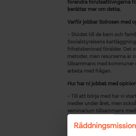
förändra förutsättningarna fö
berättar mer om detta.
Varför jobbar Solrosen med o
– Stödet till de barn och fami
Socialstyrelsens kartläggning
frihetsberövad förälder. Det 
metoder, men resurserna är oc
tillsammans med kommuner och
arbeta med frågan.
Hur har ni jobbat med opinio
– Till att börja med har vi sta
medier under året, men också
seminarium tillsammans med E
tillsammans med Bufff och Er
panelsamtal på Barnrättstor