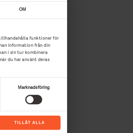
OM
jälpen och jag är väldigt glad
m är experterna i de här
tillhandahålla funktioner för
nan information från din
an i sin tur kombinera
sminister Åsa Lindhagen i
 när du har använt deras
varsfördelningen för våra
artementet och
gå vidare med vårt arbete. Så
lengren.
Marknadsföring
mmans med de andra
ed oss tillsammans. Att vara
 och myndigheter.
TILLÅT ALLA