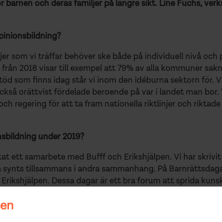
r barnen och deras familjer på längre sikt. Line Fuchs, ve
pinionsbildning?
ljer som vi träffar behöver ske både på individuell nivå och
 från 2018 visar till exempel att 79% av alla kommuner sak
stöd som finns idag står vi inom den idéburna sektorn för. V
kså orättvist fördelade beroende på var i landet man bor. Vi
 regering för att ta fram nationella riktlinjer och rikta
nsbildning under 2019?
rtat ett samarbete med Bufff och Erikshjälpen. Vi har skrivit 
 synts tillsammans i andra sammanhang. På Barnrättsdagarn
rikshjälpen. Dessa dagar är ett bra forum att sprida kunsk
ikshjälpen på Almedalsveckan. Även där hade vi ett semin
get. Där medverkade också Barnombudsmannen, SKL och So