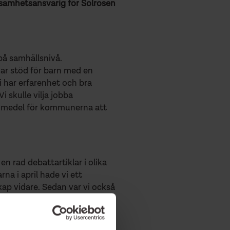
rksamhetsansvarig för Solrosen
 på samhällsnivå.
nar stöd för barn med en
i har erfarenhet och bra
 skulle vilja jobba
de medel för kommunerna att
en rad debattartiklar i olika
a i april hade vi ett
ap vidare. Sedan var vi också
arium, men också ett
cialstyrelsen.