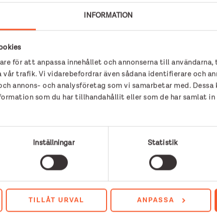
illsammans med andra organisationer?
INFORMATION
ta gången vi gör det tillsammans med både Bufff och Eriksh
tsättning för att kunna driva frågan vidare. Det är ju vi so
och tydligare tillsammans.
ookies
are för att anpassa innehållet och annonserna till användarna, 
 gett?
 vår trafik. Vi vidarebefordrar även sådana identifierare och an
r och annons- och analysföretag som vi samarbetar med. Dessa k
 arbete som vi just påbörjat. Men vi fick träffa jämställdhet
rmation som du har tillhandahållit eller som de har samlat in
 med henne under hösten. Där framkom det tydligt att ans
ika departement: socialdepartementet, arbetsmarknadsdep
 också fått återkoppling från hennes stab om hur vi kunde 
 är att försöka få till ett möte med socialminister Lena Hal
Inställningar
Statistik
TV4:s ”Malou efter tio”. Hur var det?
Jag tror att det är en konsekvens av att vi jobbar tillsa
er och media ser oss som experter på detta och vill prata m
a sätt att synas. Det märker vi både bland våra målgrupper
TILLÅT URVAL
ANPASSA
 med just nu?