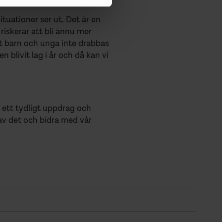
ituationer ser ut. Det är en
iskerar att bli ännu mer
att barn och unga inte drabbas
 blivit lag i år och då kan vi
a ett tydligt uppdrag och
 av det och bidra med vår