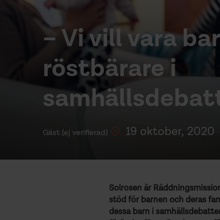
– Vi vill vara b
röstbärare i
samhällsdebat
19 oktober, 2020
Gäst (ej verifierad)
Solrosen är Räddningsmissione
stöd för barnen och deras fami
dessa barn i samhällsdebatte