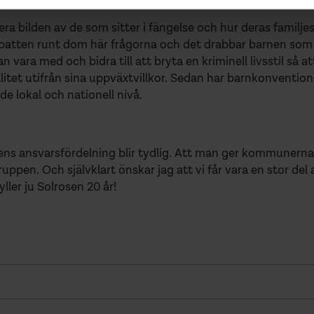
era bilden av de som sitter i fängelse och hur deras familjes
batten runt dom här frågorna och det drabbar barnen som r
n vara med och bidra till att bryta en kriminell livsstil så 
itet utifrån sina uppväxtvillkor. Sedan har barnkonventionen
e lokal och nationell nivå.
ngens ansvarsfördelning blir tydlig. Att man ger kommunern
uppen. Och självklart önskar jag att vi får vara en stor del
ller ju Solrosen 20 år!