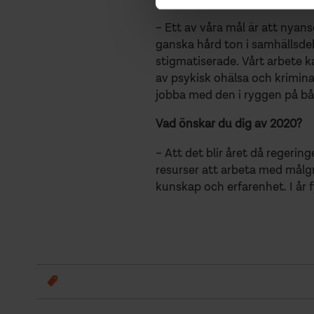
– Ett av våra mål är att nyans
ganska hård ton i samhällsde
stigmatiserade. Vårt arbete ka
av psykisk ohälsa och kriminal
jobba med den i ryggen på båd
Vad önskar du dig av 2020?
– Att det blir året då regeri
resurser att arbeta med målgr
kunskap och erfarenhet. I år fy