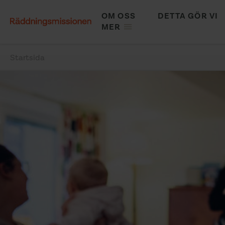
Hoppa
OM OSS
DETTA GÖR VI
till
MAIN
MER
huvudinnehåll
NAVIGATION
Startsida
Länkstig