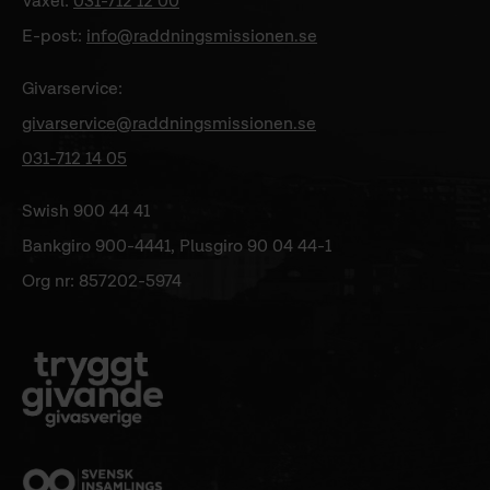
Växel:
031-712 12 00
E-post:
info@raddningsmissionen.se
Givarservice:
givarservice@raddningsmissionen.se
031-712 14 05
Swish 900 44 41
Bankgiro 900-4441, Plusgiro 90 04 44-1
Org nr: 857202-5974