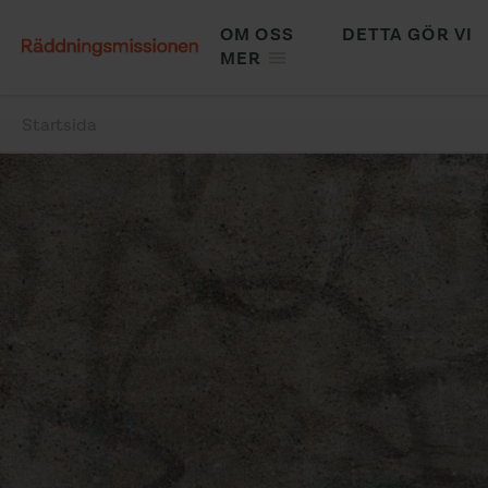
Hoppa
OM OSS
DETTA GÖR VI
till
MAIN
MER
huvudinnehåll
NAVIGATION
Startsida
Länkstig