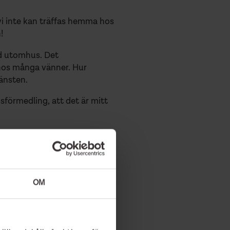
 vi inte kan träffas hemma hos
n!
and utomhus. Det
 hos många vänner. Hur
jänsten.
dsförmedling, att det är mitt
 hur hopplöst det är.
vara på en fråga så kan
OM