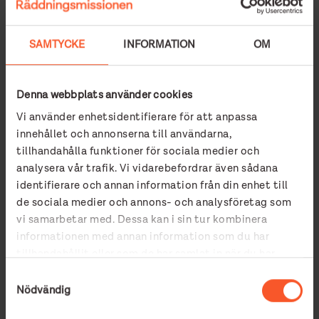
🕒 Måndag kl. 17-19, tisdag kl. 13-15, torsdag kl. 17-19
Soppmässan
Välkommen på soppa och nattvard! En plats att träffa andra,
SAMTYCKE
INFORMATION
OM
äta tillsammans och vara med i gemenskap och samtal.
📍
Matteuskyrkan, Djurgårdsgatan 17 >
🕒 Tisdagar kl. 18.00
Denna webbplats använder cookies
Vi använder enhetsidentifierare för att anpassa
Mötesplats Rannebergen
innehållet och annonserna till användarna,
En mötesplats för dig som bor i Angered. Här kan du bland
tillhandahålla funktioner för sociala medier och
annat få stöd, träffa andra, lära dig svenska, få hjälp med CV
analysera vår trafik. Vi vidarebefordrar även sådana
och vara med i aktiviteter.
identifierare och annan information från din enhet till
📍
Fjällblomman 10 >
de sociala medier och annons- och analysföretag som
📞0705-57 66 41
Kontakt: julia.lundell@raddningsmissionen.se
vi samarbetar med. Dessa kan i sin tur kombinera
informationen med annan information som du har
tillhandahållit eller som de har samlat in när du har
Café Maja
använt deras tjänster.
En mötesplats för dig som är kvinna och vill träffa andra
Samtyckesval
kvinnor. Vid varje träff erbjuds olika aktiviteter men fokus är
Nödvändig
på en god gemenskap och gott fika.
📞 031-365 87 00