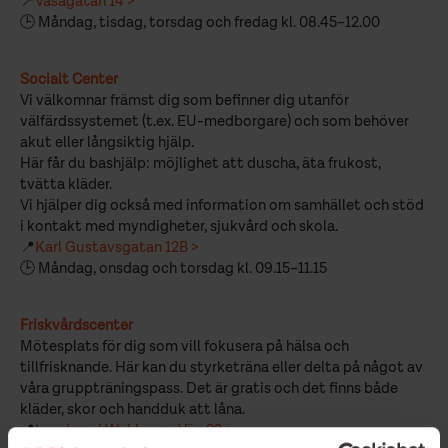
📍
Vasagatan 14 >
🕒 Måndag, tisdag, torsdag och fredag kl. 08.45–12.00
Socialt Center
Vi välkomnar främst dig som befinner dig utanför
välfärdssystemet (t.ex. EU-medborgare) och som behöver
akut eller långsiktig hjälp.
Här får du bashjälp: möjlighet att duscha, äta frukost,
tvätta kläder.
Vi hjälper dig också med information om samhället och stöd
i kontakt med myndigheter, sjukvård och skola.
📍
Karl Gustavsgatan 12B >
🕒 Måndag, onsdag och torsdag kl. 09.15–11.15
Friskvårdscenter
Mötesplats för dig som vill fokusera på hälsa och
tillfrisknande. Här kan du styrketräna eller delta på något av
våra gruppträningspass. Det är gratis och det finns både
kläder, skor och handduk att låna.
📍
Lars Israel Wahlmans Väg 32 >