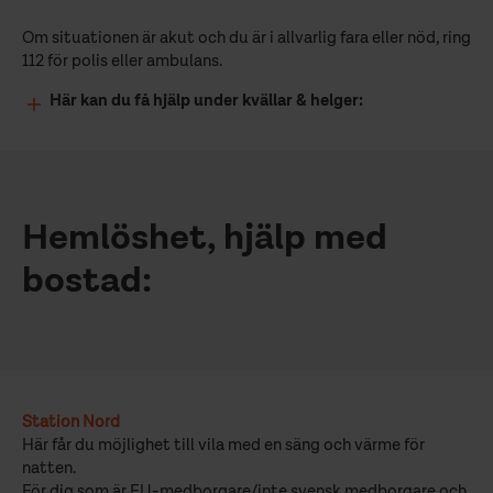
Om situationen är akut och du är i allvarlig fara eller nöd, ring
112 för polis eller ambulans.
Här kan du få hjälp under kvällar & helger:
Hemlöshet, hjälp med
bostad:
Station Nord
Här får du möjlighet till vila med en säng och värme för
natten.
För dig som är EU-medborgare/inte svensk medborgare och