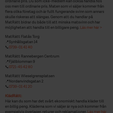
ordinarie pris. Du som icke-medlem kan också handla hos
oss men till ordinarie pris. Maten som vi säljer kommer från
flera olika företag och är fullt fungerande svinn som annars
skulle riskeras att slängas. Genom att du handlar på
MatRätt bidrar du både till att minska matsvinn och har
möjligheten att handla till en billigare peng.
Läs mer här >
MatRätt Flatås Torg
📍Synhållsgatan 14
📞
0739-01 41 40
MatRätt Rannebergen Centrum
📍Fjällblomman 9
📞
0721-45 42 80
MatRätt Wieselgrensplatsen
📍Nordanvindsgatan 2
📞
0739-01 41 20
KlädRätt:
Här kan du som har det svårt ekonomiskt handla kläder till
en billig peng. Kläderna som vi säljer är nya och kommer från
exempelvis överlager, returer och reklamationer.
Läs mer här