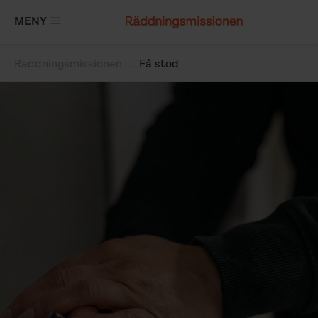
Hoppa
MENY
till
huvudinnehåll
Räddningsmissionen
Få stöd
Länkstig