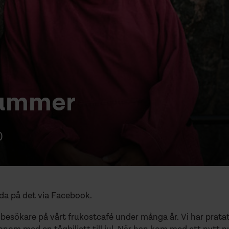
nummer
0
reda på det via Facebook.
besökare på vårt frukostcafé under många år. Vi har pratat 