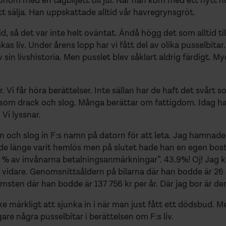
 honom med en tågbiljett till jul. När han kom med ett nyt
tt sälja. Han uppskattade alltid vår havregrynsgröt.
tid, så det var inte helt oväntat. Ändå högg det som alltid t
iskas liv. Under årens lopp har vi fått del av olika pusselbi
sin livshistoria. Men pusslet blev såklart aldrig färdigt. M
. Vi får höra berättelser. Inte sällan har de haft det svårt
som drack och slog. Många berättar om fattigdom. Idag har
 Vi lyssnar.
och slog in F:s namn på datorn för att leta. Jag hamnade 
de länge varit hemlös men på slutet hade han en egen bosta
 av invånarna betalningsanmärkningar”. 43.9%! Oj! Jag k
e vidare. Genomsnittsåldern på bilarna där han bodde är 26 å
sten där han bodde är 137 756 kr per år. Där jag bor är de
nske märkligt att sjunka in i när man just fått ett dödsbud. M
gare några pusselbitar i berättelsen om F:s liv.