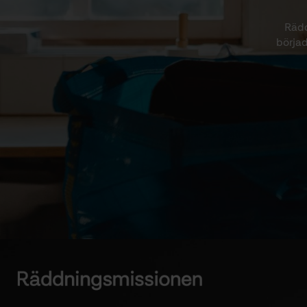
Rädd
börjad