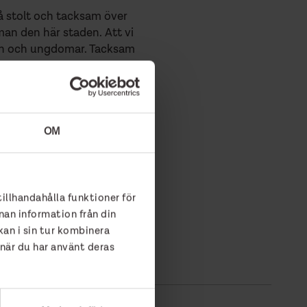
så stolt och tacksam över
an den här staden. Att vi
barn och ungdomar. Tacksam
 våra andra verksamheter som
OM
tillhandahålla funktioner för
nan information från din
an i sin tur kombinera
 när du har använt deras