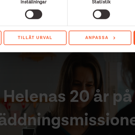
TCAFÉ VASA – FÖR HEMLÖSA OCH SOCIALT UTSATTA
KRÖNIKA
Inställningar
Statistik
TILLÅT URVAL
ANPASSA
Helenas 20 år på
äddningsmission