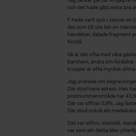
Jag tänker på när vi hjälpte
och det hade gått extra bra a
F hade varit sjuk i cancer en 
det som till sist blir en männ
händelser, delade fragment av 
förstå.
Så är det ofta med våra gäster
barnhem, andra om föräldrar 
kroppar är ofta mycket slitna.
Jag undrade om begravningen 
Där stod hans adress. Han ha
postnummerområde har 43,9 %
Där var siffran 5,9%. Jag läst
Där stod också att medelinkom
Det var siffror, statistik. Ka
var som att detta blev ytterli