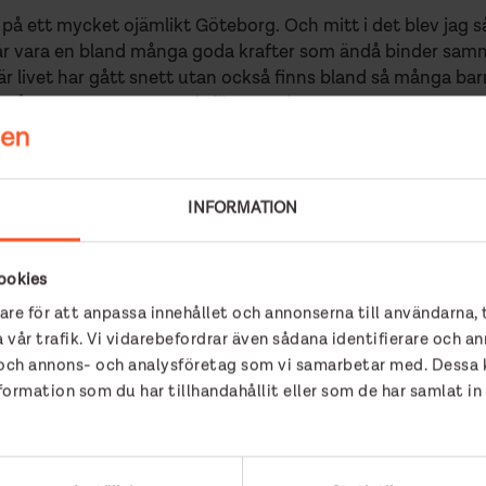
på ett mycket ojämlikt Göteborg. Och mitt i det blev jag 
år vara en bland många goda krafter som ändå binder samm
l när livet har gått snett utan också finns bland så många 
d gåvor, engagemang och förtroende.
fét, Solrosen, läxhjälpen, Hjärterum, soppmässan och alla
ghet.
INFORMATION
mmer vi har.
ookies
are för att anpassa innehållet och annonserna till användarna, 
 och verksamhetsledare för Gatukyrkan.
 vår trafik. Vi vidarebefordrar även sådana identifierare och an
r och annons- och analysföretag som vi samarbetar med. Dessa k
rmation som du har tillhandahållit eller som de har samlat in