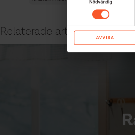
HEMLÖSHET OCH SOCIAL EXKLUDERING
FRUKOS
Nödvändig
Relaterade artiklar
AVVISA
R