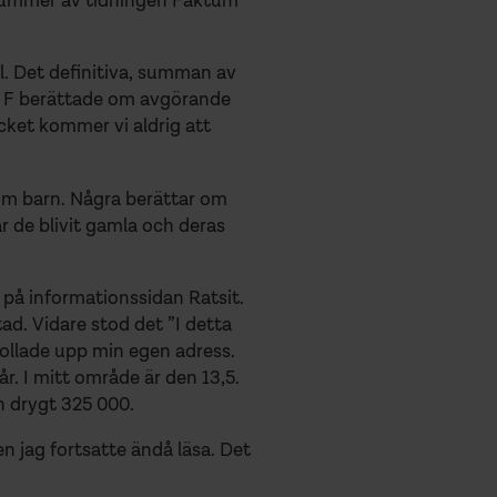
t nummer av tidningen Faktum
ill. Det definitiva, summan av
tar. F berättade om avgörande
ycket kommer vi aldrig att
 som barn. Några berättar om
 de blivit gamla och deras
på informationssidan Ratsit.
d. Vidare stod det ”I detta
ollade upp min egen adress.
r. I mitt område är den 13,5.
n drygt 325 000.
en jag fortsatte ändå läsa. Det