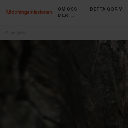
Hoppa
OM OSS
DETTA GÖR VI
till
MAIN
MER
huvudinnehåll
NAVIGATION
Startsida
Länkstig