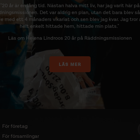
"20 år är en lång tid. Nästan halva mitt liv, har jag varit här på
ningsmissionen. Det var aldrig en plan, utan det bara blev så
e med ett 4 månaders vikariat och sen blev jag kvar. Jag tror 
helt enkelt hittade hem, hittade min plats."
Läs om Helena Lindroos 20 år på Räddningsmissionen
LÄS MER
För företag
Sidomeny
För församlingar