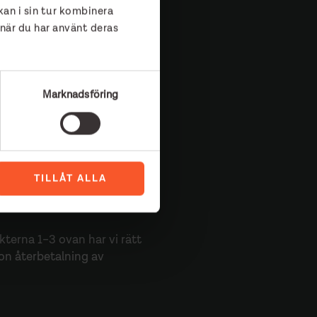
an i sin tur kombinera
 när du har använt deras
er annan allvarlig
 eller om vi eller myndighet
vi inte beviljas de
Marknadsföring
en. Vi betalar heller inte
förändra dess bansträckning,
ättningar avseende
TILLÅT ALLA
terna 1–3 ovan har vi rätt
gon återbetalning av