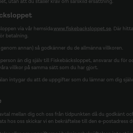
t, utan att du ställer krav om särskild ersättning.
äcksloppet
ksloppen via vår hemsida
www.fiskebacksloppet.se
. Där hit
för betalning.
er genom annan) så godkänner du de allmänna villkoren.
rson än dig själv till Fiskebäcksloppet, ansvarar du för o
åra villkor på̊ samma sätt som du har gjort.
lan intygar du att de uppgifter som du lämnar om dig själv
e
avtal mellan dig och oss från tidpunkten då du godkänt oc
ts hos oss skickar vi en bekräftelse till den e-postadress d