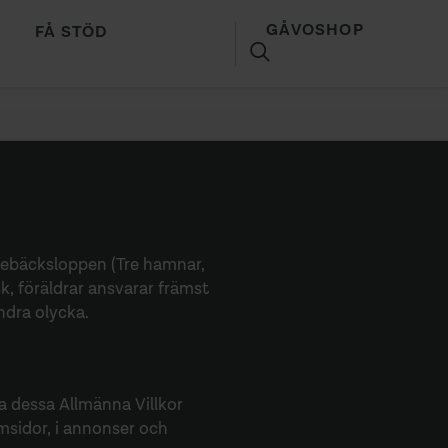
GÅVOSHOP
FÅ STÖD
SÖK
skebäcksloppen (Tre hamnar,
k, föräldrar ansvarar främst
ndra olycka.
a dessa Allmänna Villkor
msidor, i annonser och