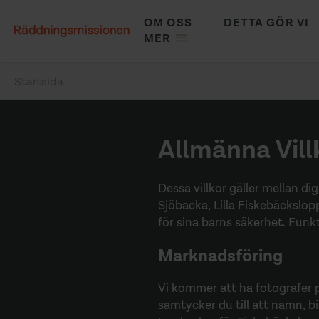
Hoppa
OM OSS
DETTA GÖR VI
till
MAIN
MER
huvudinnehåll
NAVIGATION
Startsida
Länkstig
Allmänna Vill
Dessa villkor gäller mellan d
Sjöbacka, Lilla Fiskebäckslop
för sina barns säkerhet. Funkt
Marknadsföring
Vi kommer att ha fotografer 
samtycker du till att namn, b