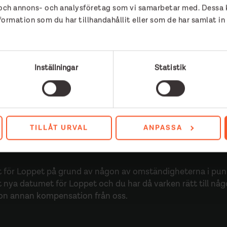
r och annons- och analysföretag som vi samarbetar med. Dessa k
ch förutsättningar avseende genomförande.
rmation som du har tillhandahållit eller som de har samlat in
 utom vår kontroll, som naturkatastrof, krig, pandemi ell
ärd, ändrad lagstiftning, brand, översvämning eller olycka
för din och andra deltagares säkerhet eller hälsa eller om 
Inställningar
Statistik
s för att genomföra Fiskebäcksloppet.
kyldighet att återbetala hela eller delar av anmälningsavgift
sation till dig om vi behöver ställa in Fiskebäcksloppet, 
omförande och/eller ändra övriga förhållanden och föruts
de till följd av någon av punkterna 1–3 ovan.
TILLÅT URVAL
ANPASSA
 för Loppet på̊ grund av någon av omständigheterna i punk
 det nya datumet för Loppet och du har då varken rätt till nå
gon annan kompensation från oss.