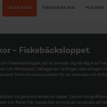
GE EN GÅVA
ENGAGERA DIG
PLACERA
kor – Fiskebäcksloppet
ig och Fiskebäcksloppet när du anmäler dig till något av Fi
pet och Miniloppet). Deltagande i tävlingen sker på egen ris
ionärer finns vid utsatta platser för att övervaka och förhi
på̊ plats vid genomförandet av loppet. Genom att godkänn
ilder och filmer från loppet kan komma att användas på̊ he