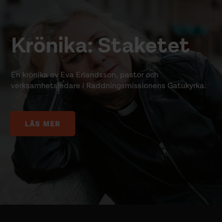
Krönika: Staketet
En krönika av Eva Erlandsson, pastor och
verksamhetsledare i Räddningsmissionens Gatukyrka.
LÄS MER