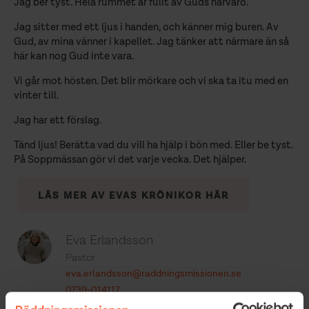
Jag ber tyst. Hela rummet är fullt av Guds närvaro.
Jag sitter med ett ljus i handen, och känner mig buren. Av
Gud, av mina vänner i kapellet. Jag tänker att närmare än så
här kan nog Gud inte vara.
Vi går mot hösten. Det blir mörkare och vi ska ta itu med en
vinter till.
Jag har ett förslag.
Tänd ljus! Berätta vad du vill ha hjälp i bön med. Eller be tyst.
På Soppmässan gör vi det varje vecka. Det hjälper.
LÄS MER AV EVAS KRÖNIKOR HÄR
Eva Erlandsson
Pastor
eva.erlandsson@raddningsmissionen.se
0739-014117