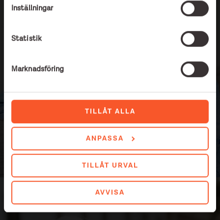
Krönika:
Inställningar
Evangelium
Statistik
Marknadsföring
En krönika av Eva Erlandsson
LÄS MER
TILLÅT ALLA
ANPASSA
TILLÅT URVAL
AVVISA