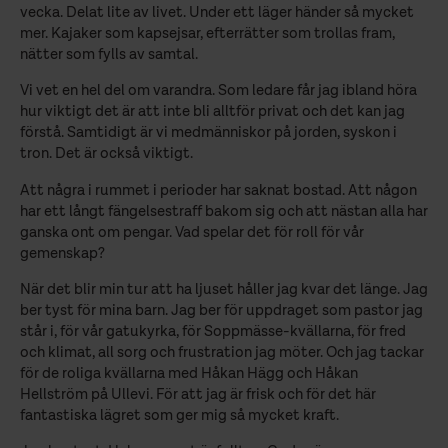
vecka. Delat lite av livet. Under ett läger händer så mycket
mer. Kajaker som kapsejsar, efterrätter som trollas fram,
nätter som fylls av samtal.
Vi vet en hel del om varandra. Som ledare får jag ibland höra
hur viktigt det är att inte bli alltför privat och det kan jag
förstå. Samtidigt är vi medmänniskor på jorden, syskon i
tron. Det är också viktigt.
Att några i rummet i perioder har saknat bostad. Att någon
har ett långt fängelsestraff bakom sig och att nästan alla har
ganska ont om pengar. Vad spelar det för roll för vår
gemenskap?
När det blir min tur att ha ljuset håller jag kvar det länge. Jag
ber tyst för mina barn. Jag ber för uppdraget som pastor jag
står i, för vår gatukyrka, för Soppmässe-kvällarna, för fred
och klimat, all sorg och frustration jag möter. Och jag tackar
för de roliga kvällarna med Håkan Hägg och Håkan
Hellström på Ullevi. För att jag är frisk och för det här
fantastiska lägret som ger mig så mycket kraft.