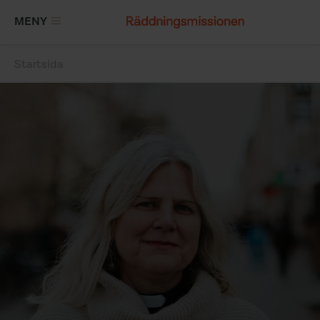
Hoppa
MENY
till
huvudinnehåll
Startsida
Länkstig