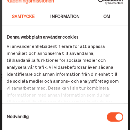
SAMTYCKE
INFORMATION
OM
GATUKYRKAN OCH DIAKONI
Denna webbplats använder cookies
GATUKYRKAN OCH SOPPMÄSSAN
Vi använder enhetsidentifierare för att anpassa
EVAS KRÖNIKOR
innehållet och annonserna till användarna,
tillhandahålla funktioner för sociala medier och
analysera vår trafik. Vi vidarebefordrar även sådana
identifierare och annan information från din enhet till
Relaterade artiklar
de sociala medier och annons- och analysföretag som
vi samarbetar med. Dessa kan i sin tur kombinera
informationen med annan information som du har
tillhandahållit eller som de har samlat in när du har
använt deras tjänster.
Samtyckesval
Nödvändig