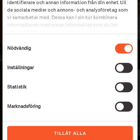
Ankaret
identifierare och annan information från din enhet till
de sociala medier och annons- och analysföretag som
vi samarbetar med. Dessa kan i sin tur kombinera
En krönika av Eva Erlandsson, om möten när något helt sant
informationen med annan information som du har
och ärligt är det enda möjliga.
tillhandahållit eller som de har samlat in när du har
använt deras tjänster.
Samtyckesval
LÄS MER
Nödvändig
Inställningar
Statistik
Begravningen
Marknadsföring
En krönika om hur man ordnar en begravning för någon som
är hemlös.
TILLÅT ALLA
LÄS MER