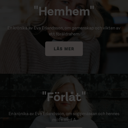
"Hemhem"
En krönika av Eva Erlandsson, om gemenskap och vikten av
ett föräldrahem
LÄS MER
"Förlåt"
En krönika av Eva Erlandsson, om soppmässan och hennes
möte med A