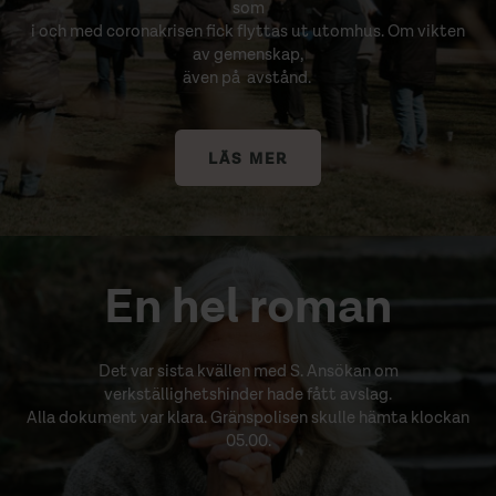
som
i och med coronakrisen fick flyttas ut utomhus. Om vikten
av gemenskap,
även på avstånd.
LÄS MER
En hel roman
Det var sista kvällen med S. Ansökan om
verkställighetshinder hade fått avslag.
Alla dokument var klara. Gränspolisen skulle hämta klockan
05.00.