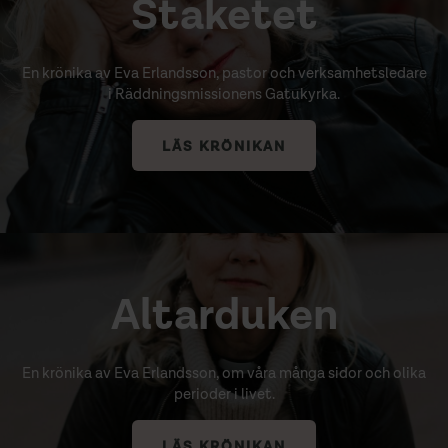
Staketet
En krönika av Eva Erlandsson, pastor och verksamhetsledare
i Räddningsmissionens Gatukyrka.
LÄS KRÖNIKAN
Altarduken
En krönika av Eva Erlandsson, om
våra många sidor och olika
perioder i livet.
LÄS KRÖNIKAN