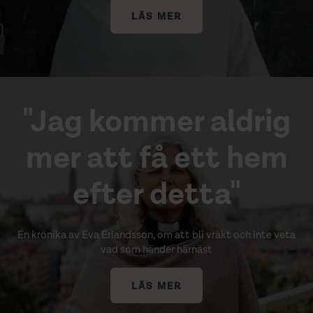
LÄS MER
"Jag kommer aldrig
mer att få ett hem
efter detta"
En krönika av Eva Erlandsson, om att bli vräkt och inte veta
vad som händer härnäst
LÄS MER