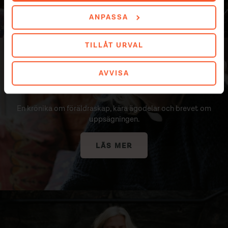
ANPASSA
TILLÅT URVAL
"Visst är han fin!"
AVVISA
En krönika om föräldraskap, kära ägodelar och brevet om
uppsägningen.
LÄS MER