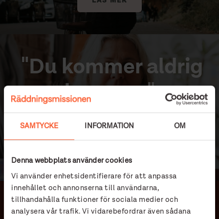
LÄS MER
"Du kommer aldrig
leva mer"
En krönika för 10 september, den suicidpreventiva dagen.
SAMTYCKE
INFORMATION
OM
LÄS MER
Denna webbplats använder cookies
Vi använder enhetsidentifierare för att anpassa
innehållet och annonserna till användarna,
tillhandahålla funktioner för sociala medier och
analysera vår trafik. Vi vidarebefordrar även sådana