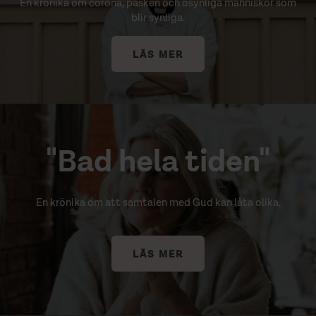
En krönika om corona, påsken och osynliga människor som
blir synliga.
LÄS MER
"Bad hela tiden"
En krönika om att samtalen med Gud kan låta olika.
LÄS MER