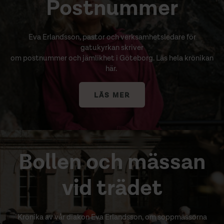
Postnummer
Eva Erlandsson, pastor och verksamhetsledare för
gatukyrkan skriver
om postnummer och jämlikhet i Göteborg. Läs hela krönikan
här.
LÄS MER
Bollen och mässan
vid trädet
Krönika av vår diakon Eva Erlandsson, om soppmässorna