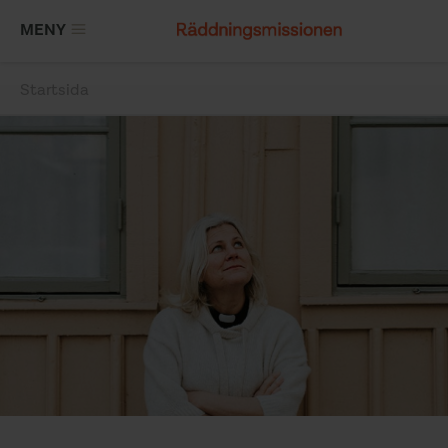
Hoppa
MENY
till
huvudinnehåll
Startsida
Länkstig