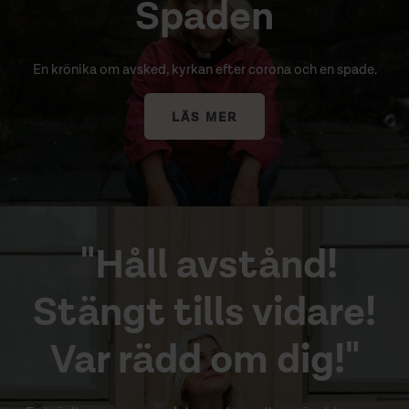
Spaden
En krönika om avsked, kyrkan efter corona och en spade.
LÄS MER
"Håll avstånd!
Stängt tills vidare!
Var rädd om dig!"