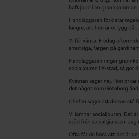
Kvinnan är orolig. Hon har sin
haft jobb i en grannkommun. Et
Handläggaren förklarar regel
längre, att hon är otrygg där
Vi får vänta. Fredag eftermi
smutsiga, färgen på gardiner
Handläggaren ringer grannkom
socialjouren i X-stad, så gör
Kvinnan säger nej. Hon orkar 
det något som Göteborg ändå
Chefen säger att de kan stå för 
Vi lämnar socialjouren. Det är
stöd från socialtjänsten. Jag
Ofta får de höra att det är d