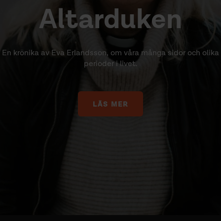
Altarduken
En krönika av Eva Erlandsson, om våra många sidor och olika
perioder i livet.
LÄS MER