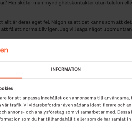
ssar? Hur sköter man myndighetskontakter utan telefon eller b
t allt är deras eget fel. Någon sa att det känns som att de
tt få ett normalt liv igen. Jag vill säga något uppmuntran
ger kvinnan. ”Jag får vara ute i natt. Men vi försökte i alla fa
ligger Nöjds konditori. På toa har de ramat in en lapp med 
t. PS! Ha en fin dag.”
INFORMATION
ookies
are för att anpassa innehållet och annonserna till användarna, 
 och verksamhetsledare i Räddningsmissionens Gatukyrka.
 vår trafik. Vi vidarebefordrar även sådana identifierare och an
r och annons- och analysföretag som vi samarbetar med. Dessa k
rmation som du har tillhandahållit eller som de har samlat in