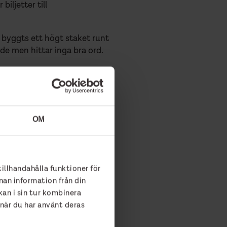
iljetter till
t byggts ett högt staket runt
de men hittar inga bra ord.
ll.”
texten: ”Du är fin precis så
OM
tillhandahålla funktioner för
nan information från din
an i sin tur kombinera
 när du har använt deras