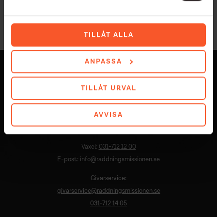
COMMUNITYARBETE
STUDIESTUNDEN
TILLÅT ALLA
ANPASSA
TILLÅT URVAL
AVVISA
Västra Hamngatan 7C
411 17 Göteborg
Växel:
031-712 12 00
E-post:
info@raddningsmissionen.se
Givarservice:
givarservice@raddningsmissionen.se
031-712 14 05