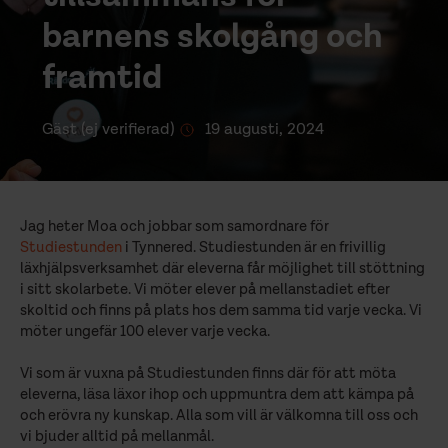
barnens skolgång och
framtid
Gäst (ej verifierad)
19 augusti, 2024
Jag heter Moa och jobbar som samordnare för
Studiestunden
i Tynnered. Studiestunden är en frivillig
läxhjälpsverksamhet där eleverna får möjlighet till stöttning
i sitt skolarbete. Vi möter elever på mellanstadiet efter
skoltid och finns på plats hos dem samma tid varje vecka. Vi
möter ungefär 100 elever varje vecka.
Vi som är vuxna på Studiestunden finns där för att möta
eleverna, läsa läxor ihop och uppmuntra dem att kämpa på
och erövra ny kunskap. Alla som vill är välkomna till oss och
vi bjuder alltid på mellanmål.