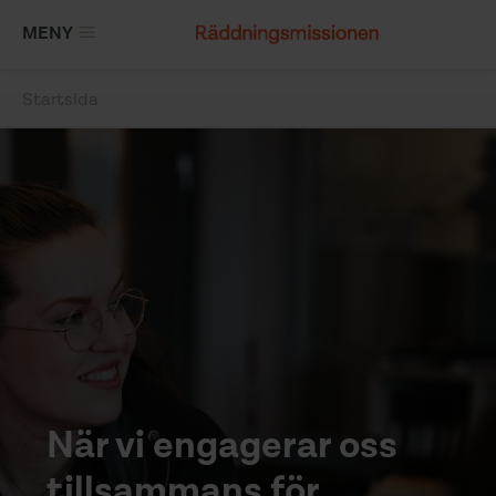
Hoppa
MENY
till
huvudinnehåll
Startsida
Länkstig
När vi engagerar oss
tillsammans för