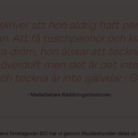
eskriver att hon aldrig haft 
an. Att få tuschpennor och krit
 dröm, hon älskar att teckna
överdrift men det är det int
och teckna är inte självklar i
- Medarbetare Räddningsmissionen
ns företagsvän BIC har vi genom Studiestunden delat ut 