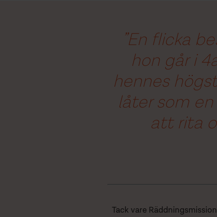
”En flicka b
hon går i 4
hennes högsta
låter som en 
att rita 
Tack vare Räddningsmissione