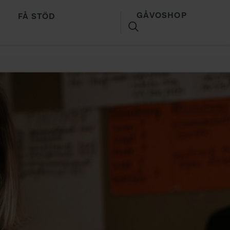
GÅVOSHOP
FÅ STÖD
SÖK