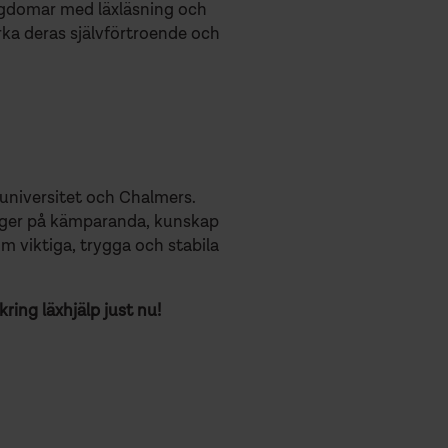
 ungdomar med läxläsning och
rka deras självförtroende och
universitet och Chalmers.
ygger på kämparanda, kunskap
om viktiga, trygga och stabila
ring läxhjälp just nu!