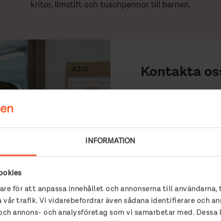
kritor, limstift och tuschpennor till barnen.
Kontakta os
Har du frågor kring 
oss!
Moa
INFORMATION
Samor
moa.g
ookies
are för att anpassa innehållet och annonserna till användarna, 
 vår trafik. Vi vidarebefordrar även sådana identifierare och an
r och annons- och analysföretag som vi samarbetar med. Dessa k