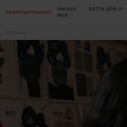
Hoppa
OM OSS
DETTA GÖR VI
till
MAIN
MER
huvudinnehåll
NAVIGATION
Startsida
Länkstig