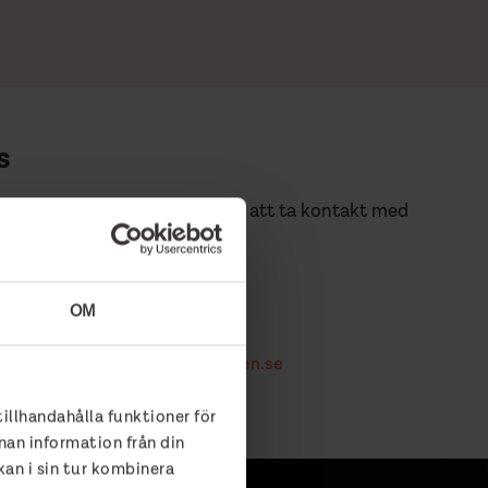
s
vår läxhjälp? Varmt välkommen att ta kontakt med
 Gustavsson
OM
dnare Studiestunden
ustavsson@raddningsmissionen.se
tillhandahålla funktioner för
nan information från din
an i sin tur kombinera