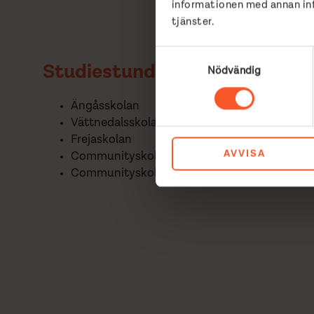
informationen med annan info
tjänster.
Samtyckesval
Studiestunden finns på följan
Nödvändig
Ängåsskolan
Vättnedalsskolan
Frejaskolan
AVVISA
Communityskolan Tynnered
Communityskolan Gårdsten