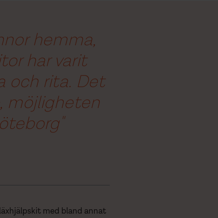
pennor hemma,
or har varit
 och rita. Det
e, möjligheten
 Göteborg"
läxhjälpskit med bland annat