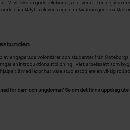
ier. Vi vill skapa goda relationer, motivera till och hjälpa
tunden är att lyfta elevens egna motivation genom att stä
diestunden
p av engagerade volontärer och studenter från Göteborgs 
mgår en introduktionsutbildning i vårt arbetssätt som b
lpa till med läxor har våra studiestödjare en viktig roll s
llnad för barn och ungdomar? Se om det finns uppdrag ute k