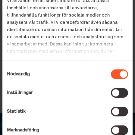
Vi använder enhetsidentifierare för att anpassa
människohandel och prostitution och inleder ett samarbete
med Räddningsmissionen. Projektet är det första i sitt slag i
innehållet och annonserna till användarna,
Sverige, och Räddningsmissionens bidrag är en djupt rotad
tillhandahålla funktioner för sociala medier och
kunskap om arbete med människor som utsatts för
analysera vår trafik. Vi vidarebefordrar även sådana
människohandel.
identifierare och annan information från din enhet till
de sociala medier och annons- och analysföretag som
SOCIAL INKLUDERING OCH MIGRATION
vi samarbetar med. Dessa kan i sin tur kombinera
informationen med annan information som du har
UPPSÖKANDE ARBETE - MÄNNISKOHANDEL OCH PROSTITUTION
tillhandahållit eller som de har samlat in när du har
EXPLOATERING OCH MÄNNISKOHANDEL
EXPLOATERING
använt deras tjänster.
Samtyckesval
Nödvändig
8 maj, 2025
Inställningar
LÄS MER
Statistik
Marknadsföring