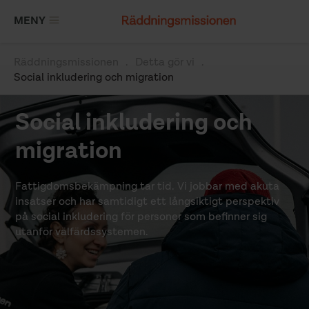
Hoppa
MENY
till
huvudinnehåll
Räddningsmissionen
Detta gör vi
Länkstig
Social inkludering och migration
Social inkludering och
migration
Fattigdomsbekämpning tar tid. Vi jobbar med akuta
insatser och har samtidigt ett långsiktigt perspektiv
på social inkludering för personer som befinner sig
utanför välfärdssystemen.