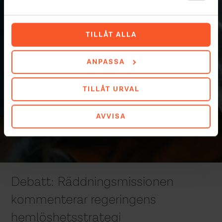
TILLÅT ALLA
ANPASSA
TILLÅT URVAL
AVVISA
Debatt: Räddningsmissionen
kommenterar regeringens
hemlöshetsstrategi