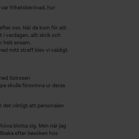
var frihetsberövad, hur
efter oss. När de kom för att
 i vardagen, allt skrik och
ar helt ensam.
ed mitt straff blev vi väldigt
 med Solrosen
ppa skulle försvinna ur deras
 det viktigt att personalen
ehöva blotta sig. Men när jag
illbaka efter besöken hos