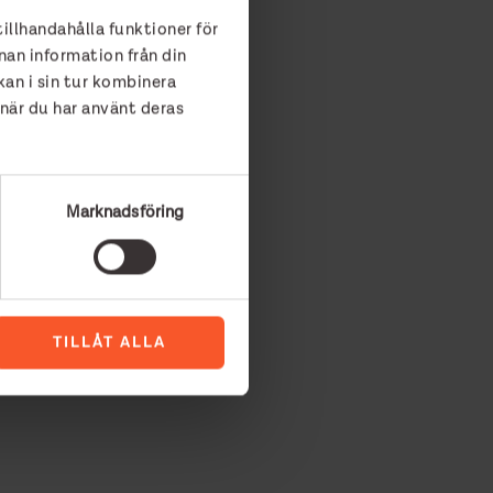
tillhandahålla funktioner för
å är Solrosen så bra, säger
nan information från din
i där någon gång i månaden på
an i sin tur kombinera
 när du har använt deras
verksamheter. Vi hade inte
Marknadsföring
TILLÅT ALLA
 gåvoshop.