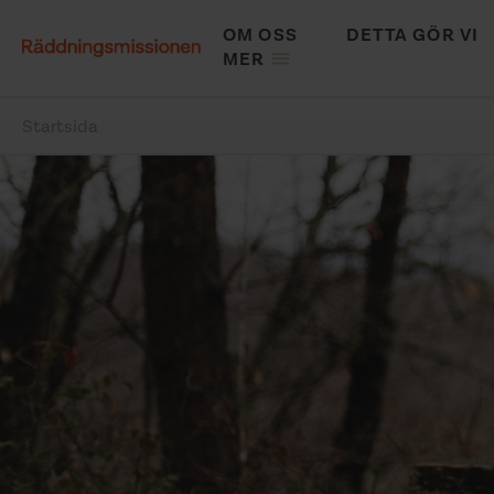
Hoppa
OM OSS
DETTA GÖR VI
till
MAIN
MER
huvudinnehåll
NAVIGATION
Startsida
Länkstig