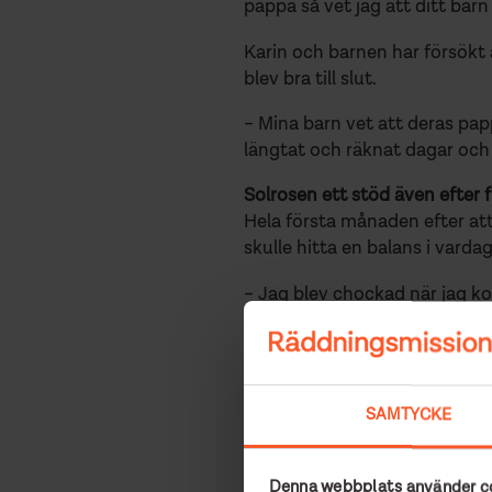
pappa så vet jag att ditt bar
Karin och barnen har försökt 
blev bra till slut.
– Mina barn vet att deras papp
längtat och räknat dagar och å
Solrosen ett stöd även efter 
Hela första månaden efter att 
skulle hitta en balans i vardag
– Jag blev chockad när jag ko
fängelserutinerna med ordning 
om barnens upplevelser av S
– De säger ”på Solrosen så be
SAMTYCKE
av dem skriva om sitt bästa m
en familj, men det vill jag int
har familjen fortfarande myc
Denna webbplats använder c