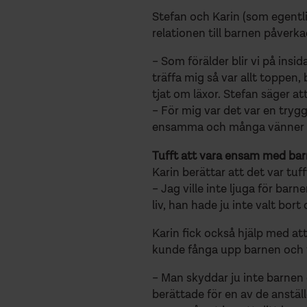
Stefan och Karin (som egentli
relationen till barnen påverka
– Som förälder blir vi på insi
träffa mig så var allt toppen,
tjat om läxor. Stefan säger at
– För mig var det var en trygg
ensamma och många vänner f
Tufft att vara ensam med ba
Karin berättar att det var t
– Jag ville inte ljuga för bar
liv, han hade ju inte valt bor
Karin fick också hjälp med at
kunde fånga upp barnen och f
– Man skyddar ju inte barnen 
berättade för en av de anstäl