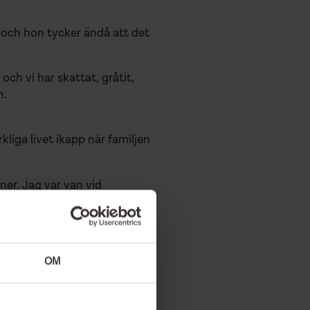
a och hon tycker ändå att det
och vi har skattat, gråtit,
n.
kliga livet ikapp när familjen
er. Jag var van vid
rdagen i början. Karin berättar
varit”. Häromdagen skulle en
OM
 är hos pappa i fängelset som
år sedan Stefan blev frigiven