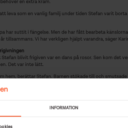
n behöver en extra kram.
att leva som en vanlig familj under tiden Stefan varit bort
a har suttit i fängelse. Men de har fått bearbeta känslorna 
r tillsammans. Vi har verkligen hjälpt varandra, säger Kari
frigivningen
Stefan blivit frigiven var en dans på rosor. Sen kom det ver
en. Det var inte lätt.
m hem, berättar Stefan. Barnen stökade till och smutsade n
och reda. Det var inte lätt för mig att anpassa mig till va
olrosen.
höver jag aldrig förklara mig för någon var min pappa har 
INFORMATION
inne i skolan. Det blev svårt. ”Mina bästa minnen är när vi
e berätta för mina kompisar i skolan.” Trots att det är flera 
ket kontakt med Solrosen.
ookies