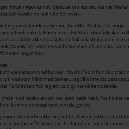
gen heter något annat) berättar om hur det var när Stefan 
des och stödet de fick från Solrosen.
dan helgonförklarade av barnen, berättar Stefan. De längtar 
 bara kul och enkelt. Hemma var det Karin som fick sköta allt
t det var skönt att veta att Karin fick avlastning och inte v
het att veta att hon inte var helt ensam på utsidan. I och m
örsvann, säger han.
rnen
ufft att vara ensam med barnen. Via BVC kom hon i kontakt
nen om vad som hänt med Stefan. Jag ville inte att deras pa
t oss! På Solrosen fick jag ett väldigt varmt bemötande.
t prata med förskolan om vad som hade hänt. För henne var
örstå varför de reagerade som de gjorde.
genom att inte berätta, säger hon. Det var jättetufft att b
lda sa hon bara: ”Vi löser det. Är det något när ni kommer t