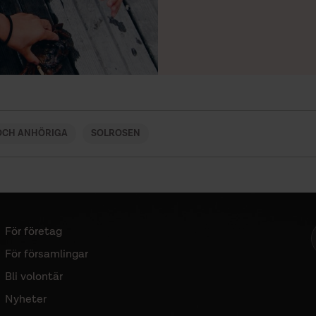
 OCH ANHÖRIGA
SOLROSEN
För företag
Sidomeny
För församlingar
Bli volontär
Nyheter