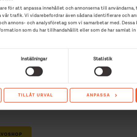
are för att anpassa innehållet och annonserna till användarna, 
 inte alltid roligt att prata med sin mamma och pappa och d
 vår trafik. Vi vidarebefordrar även sådana identifierare och an
ch vi har lärt känna andra i samma situation. Numera är v
r och annons- och analysföretag som vi samarbetar med. Dessa k
 vad det är.
rmation som du har tillhandahållit eller som de har samlat in
t vi inte har blivit utskrivna här som man blir från andra 
an dem, avslutar Stefan.
Inställningar
Statistik
rosens arbete?
TILLÅT URVAL
ANPASSA
 900 44 41, ge en gåva på vår hemsida eller köp något i vår
ÅVOSHOP