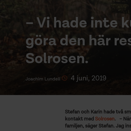
– Vi hade inte 
göra den här re
Solrosen.
4 juni, 2019
Joachim Lundell
Stefan och Karin hade två små
kontakt med
Solrosen
. – När
familjen, säger Stefan. Jag in