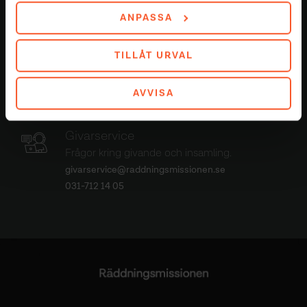
Givarservice
ANPASSA
Vill du ha hjälp kring en högtidsgåva? Hör gärna av dig!
TILLÅT URVAL
Vi har samlat svar på vanliga frågor kring givande och
insamling
här
. Hittar du inte vad du söker är du
välkommen att kontakta givarservice som hjälper dig
AVVISA
att besvara dina frågor.
Givarservice
Frågor kring givande och insamling.
givarservice@raddningsmissionen.se
031-712 14 05