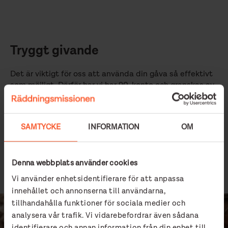
Tryggt givande
Det är viktigt för oss att använda din gåva så effektivt
som möjligt. Därför har vi har 90-konto och granskas av
Svensk Insamlingskontroll. Vi är också medlemmar i
branschföreningen Giva Sverige som arbetar för etisk
och professionell insamling och vi följer Giva:s
SAMTYCKE
INFORMATION
OM
kvalitetskod.
OM TRYGGT GIVANDE
Denna webbplats använder cookies
Vi använder enhetsidentifierare för att anpassa
innehållet och annonserna till användarna,
tillhandahålla funktioner för sociala medier och
analysera vår trafik. Vi vidarebefordrar även sådana
identifierare och annan information från din enhet till