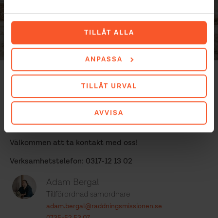
TILLÅT ALLA
ANPASSA
Kontakta oss
TILLÅT URVAL
AVVISA
Är du intresserad av en placering på Ability-
programmet?
Välkommen att ta kontakt med oss!
Verksamhetstelefon: 0317-12 13 02
Adam Bergal
Tillförordnad samordnare
adam.bergal@raddningsmissionen.se