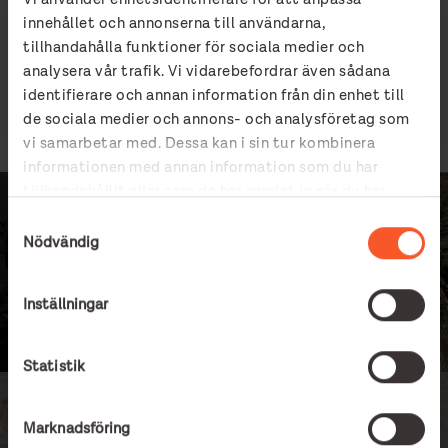
innehållet och annonserna till användarna,
tillhandahålla funktioner för sociala medier och
Abilitys metod samt anknytning till
analysera vår trafik. Vi vidarebefordrar även sådana
forskning.pdf
identifierare och annan information från din enhet till
pdf
68.09 KB
de sociala medier och annons- och analysföretag som
vi samarbetar med. Dessa kan i sin tur kombinera
informationen med annan information som du har
tillhandahållit eller som de har samlat in när du har
använt deras tjänster.
Samtyckesval
Nödvändig
Inställningar
Statistik
Marknadsföring