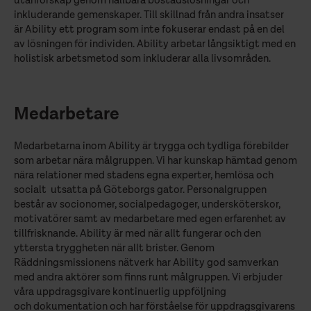
utanförskap genom hållbara bostadslösningar och
inkluderande gemenskaper. Till skillnad från andra insatser
är Ability ett program som inte fokuserar endast på en del
av lösningen för individen. Ability arbetar långsiktigt med en
holistisk arbetsmetod som inkluderar alla livsområden.
Medarbetare
Medarbetarna inom Ability är trygga och tydliga förebilder
som arbetar nära målgruppen. Vi har kunskap hämtad genom
nära relationer med stadens egna experter, hemlösa och
socialt utsatta på Göteborgs gator. Personalgruppen
består av socionomer, socialpedagoger, undersköterskor,
motivatörer samt av medarbetare med egen erfarenhet av
tillfrisknande. Ability är med när allt fungerar och den
yttersta tryggheten när allt brister. Genom
Räddningsmissionens nätverk har Ability god samverkan
med andra aktörer som finns runt målgruppen. Vi erbjuder
våra uppdragsgivare kontinuerlig uppföljning
och dokumentation och har förståelse för uppdragsgivarens