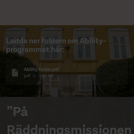
Ladda ner foldern om Ability-
programmet här:
Ability folder.pdf
pdf
3.68 MB
”På
Räddningsmissionen