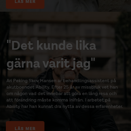
LÄS MER
"Det kunde lika
gärna varit jag"
Ari Peking Skov Hansen är behandlingsassistent på
akutboendet Ability. Efter 25 år av missbruk vet han
om någon vad det innebär att göra en lång resa och
att förändring måste komma inifrån. I arbetet på
Ability har han kunnat dra nytta av dessa erfarenheter.
LÄS MER