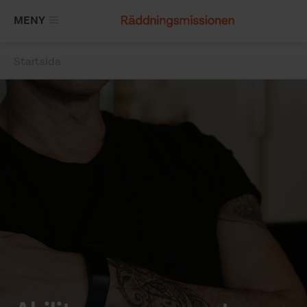
Hoppa
MENY
till
huvudinnehåll
Startsida
Länkstig