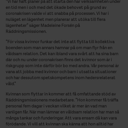
”Vi har haft planer på att starta den här verksamheten under
en tid men i och med det ökade behovet på grund av
coronakrisen valde vi att snabba på processen. Vi har i
nuläget en lägenhet men planerar att utöka till flera
lägenheter” säger Madeleine Forsén på
Räddningsmissionen.
”För vissa kvinnor funkar det inte att flytta till kollektiva
boenden som man annars hamnar på om man flyr från en
våldsam relation. Det kan ibland vara svårt att ha sina barn
där och nu under coronakrisen finns det kvinnor som är i
riskgrupp som inte därför bör bo med andra. Vår personal är
vana att jobba med kvinnor och barn i utsatta situationer
och har dessutom spetskompetens inom hedersrelaterat
våld.”
Kvinnan som flyttar in kommer att få omfattande stöd av
Räddningsmissionens medarbetare. ”Hon kommer få träffa
personal fem dagar i veckan vilket är mer än vad man
vanligen får. När man lämnar en våldsam relation har man så
många tankar och funderingar. Att vara ensam då kan vara
förödande. Vi vill att kvinnan ska känna att hon alltid har