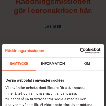
Räddningsmissionen
gör i coronakrisen här.
LÄS MER
AGORA - KVINNOVERKSAMHET
CAFÉ MAJA
SAMTYCKE
INFORMATION
OM
CORONAKRISEN
Denna webbplats använder cookies
Vi använder enhetsidentifierare för att anpassa
Relaterade nyheter
innehållet och annonserna till användarna,
tillhandahålla funktioner för sociala medier och
analysera vår trafik. Vi vidarebefordrar även sådana