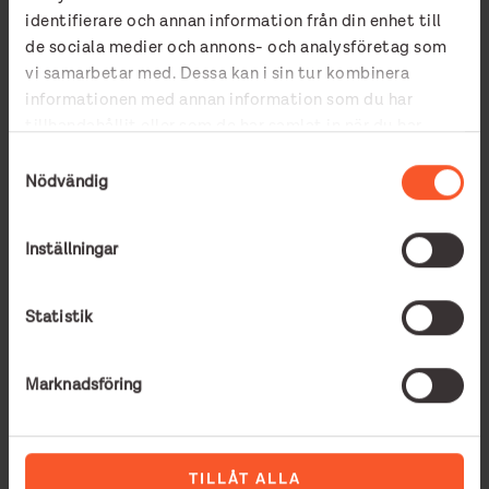
identifierare och annan information från din enhet till
de sociala medier och annons- och analysföretag som
vi samarbetar med. Dessa kan i sin tur kombinera
informationen med annan information som du har
tillhandahållit eller som de har samlat in när du har
använt deras tjänster.
Samtyckesval
Nödvändig
Inställningar
Räddningsmissionen
Statistik
söker jourfamiljer till
Marknadsföring
coronakrisens osynliga
offer
TILLÅT ALLA