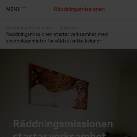
Hoppa
MENY
till
huvudinnehåll
Räddningsmissionen
Nyheter
Länkstig
Räddningsmissionen startar verksamhet med
skyddslägenheter för våldsutsatta kvinnor
Räddningsmissionen
startar verksamhet